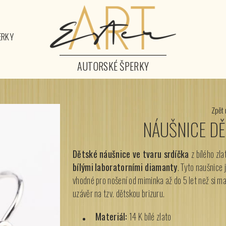
ERKY
AUTORSKÉ ŠPERKY
Zpět 
NÁUŠNICE DĚ
Dětské náušnice ve tvaru srdíčka
z bílého zla
bílými
laboratorními diamanty
. Tyto naušnice 
vhodné pro nošení od miminka až do 5 let než si m
uzávěr na tzv. dětskou brizuru.
Materiál:
14 K bílé zlato