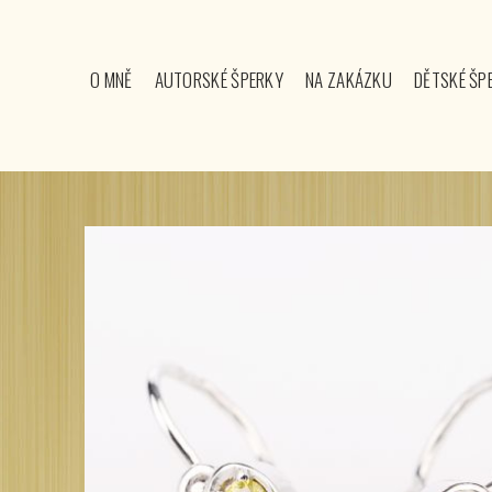
O MNĚ
AUTORSKÉ ŠPERKY
NA ZAKÁZKU
DĚTSKÉ ŠP