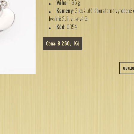
Váha:
1,65 g
Kameny:
2 ks žluté laboratorně vyrobené 
kvalitě S.I1, v barvě G
Kód:
0054
Cena:
8 260,- Kč
OBJED