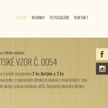
E-SHOP
NOVINKY
FOTOGALERIE
KONTAKT
na: Dětské náušnice
TSKÉ VZOR Č. 0054
ta
s ručně zasazenými
2 ks žlutými a 2 ks
jsou jedny z nejmenších dětských náušnic v mojí kolekci. Jsou
alé slečny vybrou náušnice větší. Bezpečný klasický dětský