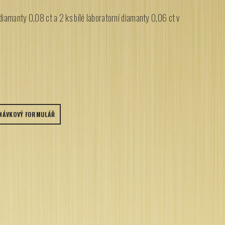
diamanty 0,08 ct a 2 ks bílé laboratorní diamanty 0,06 ct v
NÁVKOVÝ FORMULÁŘ